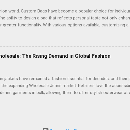
shion world, Custom Bags have become a popular choice for individua
The ability to design a bag that reflects personal taste not only enha
r greater functionality. With various options available, customizing a
uly elevate one's fashion game. One of the most sought-after options
accessories is Custom Tote Bags . These versatile bags are ideal fo
, or leisure. By choosing materials, colors, and designs that resonat
tote that stands out in any setting. The customization process em
olesale: The Rising Demand in Global Fashion
le enjoying practicality. Another popular category is Custom Handb
 to spacious shoulder bags. Designing your own handbag allows you t
 and embellishments...
n jackets have remained a fashion essential for decades, and their p
 the expanding Wholesale Jeans market. Retailers love the accessibili
denim garments in bulk, allowing them to offer stylish outerwear at 
 like FashionTIY have made it easier for small and large retailers t
idence. By offering a vast range of designs and washes, these sourc
of stocking trending denim apparel. The growing trend of purchasin
the consistent demand for denim outerwear. Customers appreciate th
whether they are styling them casually or using them as statement pi