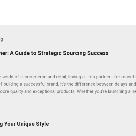
og
ner: A Guide to Strategic Sourcing Success
c world of e-commerce and retail, finding a top partner for manufa
f building a successful brand. It’s the difference between delays a
cre quality and exceptional products. Whether you're launching a new
partner brings reliability, expertise, and value to your table. So, how d
rts with clarity on your needs and a strategic approach to vetting pot
cient pathways is to leverage specialized sourcing agencies. For ins
an be invaluable. These experts act as your bridge to verified factor
g Your Unique Style
stics, and negotiations. They simplify the complex process of connec
you are looking to produce diverse product categories. By using such a