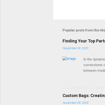
Popular posts from this bl
Finding Your Top Part
November 09, 2025
In the dynami
cornerstone o
between medio
one, the right 
search? It sta
the most effi
Sunysourcing c
Custom Bags: Creatin
control, logi
November 09, 2025
especially if 