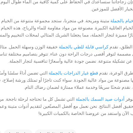
فإن زجاجاتنا ستساعدك في الحفاظ على كمية كافية من الماء طوال اليوم
لخيار الأفضل للموزعين.
يام بالجملة
متينة ومريحة. في متجرنا، ستجد مجموعة متنوعة من الخيام ا
لخيام العائلية الكبيرة. مصنوعة من مواد مقاومة للماء والرياح، هذه الخيام
 مميزة لتجار الجملة، مما يجعلنا الشريك المثالي لمحلات التخييم والمن
الطلق، نقدم
كراسي قابلة للطي بالجملة
خفيفة الوزن وسهلة الحمل. مثال
مصممة لتوفر أقصى درجات الراحة دون عناء. تتوفر بتصاميم مختلفة تناسب
حث عن تشكيلة متنوعة. نضمن جودة عالية وأسعارًا تنافسية لتجار الجملة.
طرق الوعرة، نقدم
قطع غيار الدراجات بالجملة
التي تضمن أداءً سلسًا وآم
ا مصنوعة من مواد عالية الجودة. سواء كنت تاجرًا أو تمتلك ورشة إصلاح،
ة. نقدم شحنًا سريعًا وخدمة عملاء ممتازة لضمان رضاك التام.
وفر
أدوات صيد السمك بالجملة
التي تشمل كل ما تحتاجه لرحلة ناجحة. من
ق أفضل النتائج. نحن نعمل مع أفضل المصنّعين لتقديم أدوات متينة وعملية
 الآن واستفد من عروضنا الخاصة بالكميات الكبيرة!