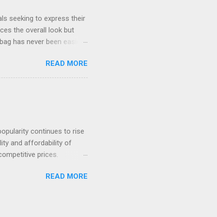
ls seeking to express their
nces the overall look but
 bag has never been easier,
 in the realm of
READ MORE
r everyday use, whether for
e with your personality, you
powers you to make a
ags , which can range from
o select elements like
opularity continues to rise
ty and affordability of
competitive prices.
o purchase denim jackets
READ MORE
ing platforms simplify the
g Bulk Denim Jackets
e versatility of denim
eces for seasonal outfits.