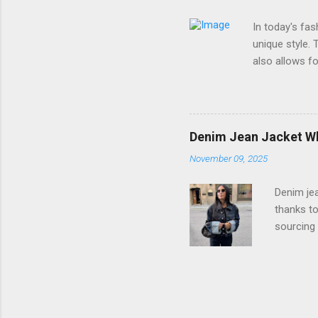
and g...
In today's fa
unique style. 
also allows fo
and it can tr
personalized 
shopping, work
can create a 
Denim Jean Jacket Wh
statement whi
November 09, 2025
chic clutches
texture, size,
Denim jea
thanks to
sourcing 
Platforms
with conf
process 
reflects 
jackets, 