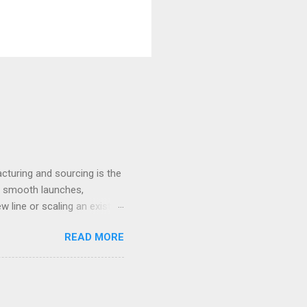
cturing and sourcing is the
nd smooth launches,
 line or scaling an existing
o you begin this critical
READ MORE
ential collaborators. One of
tance, a company like
ies, handling quality
ting with manufacturers,
 service, you mitigate risk