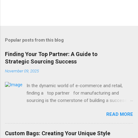
Popular posts from this blog
Finding Your Top Partner: A Guide to
Strategic Sourcing Success
November 09, 2025
In the dynamic world of e-commerce and retail,
finding a top partner for manufacturing and
sourcing is the cornerstone of building a successful
brand. It’s the difference between delays and
READ MORE
smooth launches, between mediocre quality and
exceptional products. Whether you're launching a
new line or scaling an existing one, the right partner
Custom Bags: Creating Your Unique Style
brings reliability, expertise, and value to your table.