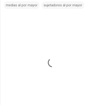
medias al por mayor
sujetadores al por mayor
C
o
m
m
e
n
t
s